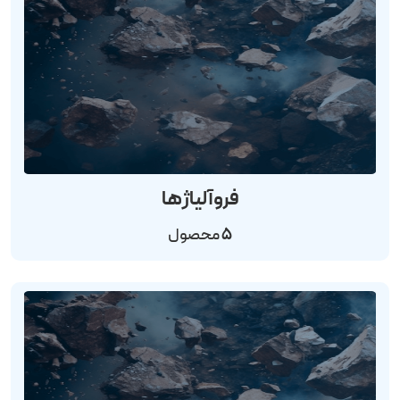
فروآلیاژها
5
محصول