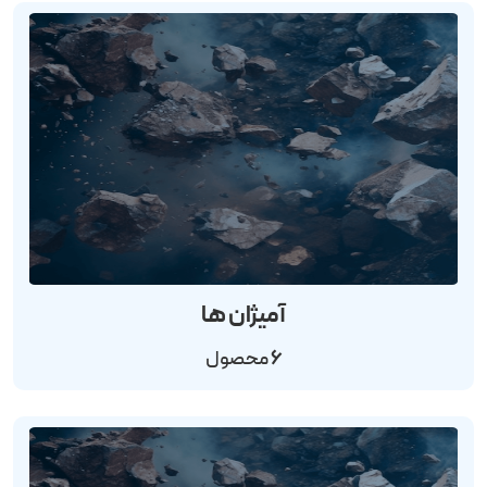
آمیژان ها
6
محصول